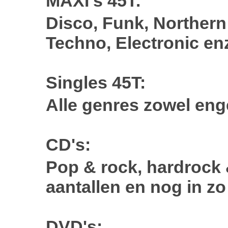
MAXI's 45T:
Disco, Funk, Northern
Techno, Electronic enz
Singles 45T:
Alle genres zowel enge
CD's:
Pop & rock, hardrock &
aantallen en nog in zo
DVD's: